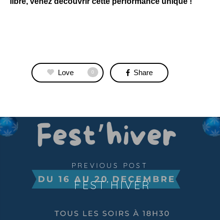
libre, venez découvrir cette performance unique !
Love
Share
0
PREVIOUS POST
FEST’HIVER