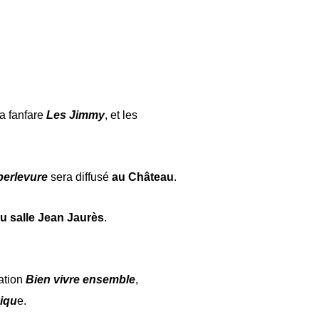
la fanfare
Les Jimmy
, et les
erlevure
sera diffusé
au Château
.
u salle Jean Jaurès
.
iation
Bien vivre ensemble
,
iqu
e.