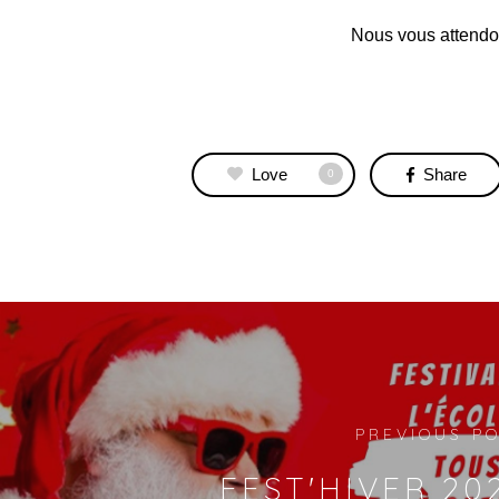
Nous vous attendon
Love
Share
0
PREVIOUS P
FEST'HIVER 20